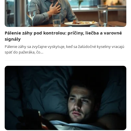
Pálenie záhy pod kontrolou: príčiny, liečba a varovné
signály
Pálenie záhy sa zvyčajne vyskytuje, keď sa žalúdočné kyseliny vracajú
späť do pažeráka, čo…