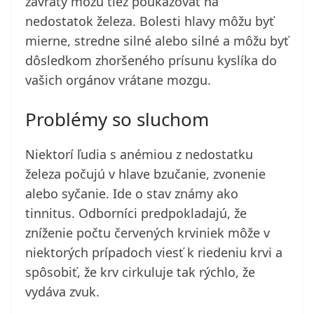
závraty môžu tiež poukazovať na
nedostatok železa. Bolesti hlavy môžu byť
mierne, stredne silné alebo silné a môžu byť
dôsledkom zhoršeného prísunu kyslíka do
vašich orgánov vrátane mozgu.
Problémy so sluchom
Niektorí ľudia s anémiou z nedostatku
železa počujú v hlave bzučanie, zvonenie
alebo syčanie. Ide o stav známy ako
tinnitus. Odborníci predpokladajú, že
zníženie počtu červených krviniek môže v
niektorých prípadoch viesť k riedeniu krvi a
spôsobiť, že krv cirkuluje tak rýchlo, že
vydáva zvuk.