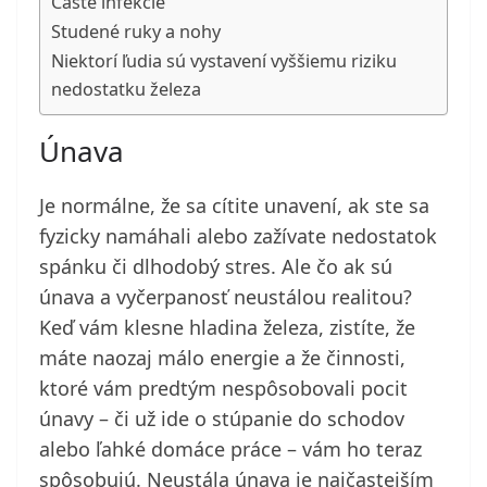
Časté infekcie
Studené ruky a nohy
Niektorí ľudia sú vystavení vyššiemu riziku
nedostatku železa
Únava
Je normálne, že sa cítite unavení, ak ste sa
fyzicky namáhali alebo zažívate nedostatok
spánku či dlhodobý stres. Ale čo ak sú
únava a vyčerpanosť neustálou realitou?
Keď vám klesne hladina železa, zistíte, že
máte naozaj málo energie a že činnosti,
ktoré vám predtým nespôsobovali pocit
únavy – či už ide o stúpanie do schodov
alebo ľahké domáce práce – vám ho teraz
spôsobujú. Neustála únava je najčastejším