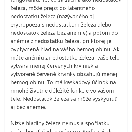
železa, môže prejsť do latentného
nedostatku železa (nazývaného aj
erytropoéza s nedostatkom železa alebo
nedostatok železa bez anémie) a potom do
anémie z nedostatku železa, pri ktorej je
ovplyvnená hladina vášho hemoglobínu. Ak
máte anémiu z nedostatku železa, vaše telo
vytvára menej červených krviniek a
vytvorené červené krvinky obsahujú menej
hemoglobínu. To má kaskádový účinok na
mnohé životne dôležité funkcie vo vašom
tele. Nedostatok železa sa môže vyskytnúť
aj bez anémie.
Nízke hladiny železa nemusia spočiatku
spôsobovať žiadne príznaky. Keď sa však