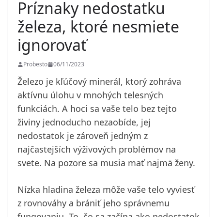
Príznaky nedostatku
železa, ktoré nesmiete
ignorovať
Probesto
06/11/2023
Železo je kľúčový minerál, ktorý zohráva
aktívnu úlohu v mnohých telesných
funkciách. A hoci sa vaše telo bez tejto
živiny jednoducho nezaobíde, jej
nedostatok je zároveň jedným z
najčastejších výživových problémov na
svete. Na pozore sa musia mať najmä ženy.
Nízka hladina železa môže vaše telo vyviesť
z rovnováhy a brániť jeho správnemu
fungovaniu. To, čo sa začína ako nedostatok