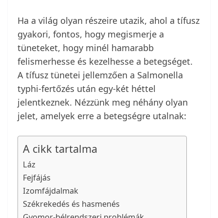
Ha a világ olyan részeire utazik, ahol a tífusz
gyakori, fontos, hogy megismerje a
tüneteket, hogy minél hamarabb
felismerhesse és kezelhesse a betegséget.
A tífusz tünetei jellemzően a Salmonella
typhi-fertőzés után egy-két héttel
jelentkeznek. Nézzünk meg néhány olyan
jelet, amelyek erre a betegségre utalnak:
A cikk tartalma
Láz
Fejfájás
Izomfájdalmak
Székrekedés és hasmenés
Gyomor-bélrendszeri problémák