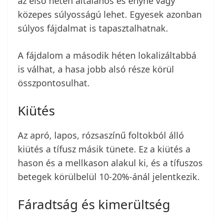
az első héten általános és enyhe vagy
közepes súlyosságú lehet. Egyesek azonban
súlyos fájdalmat is tapasztalhatnak.
A fájdalom a második héten lokalizáltabbá
is válhat, a hasa jobb alsó része körül
összpontosulhat.
Kiütés
Az apró, lapos, rózsaszínű foltokból álló
kiütés a tífusz másik tünete. Ez a kiütés a
hason és a mellkason alakul ki, és a tífuszos
betegek körülbelül 10-20%-ánál jelentkezik.
Fáradtság és kimerültség