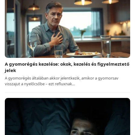
A gyomorégés kezelése: okok, kezelés és figyelmeztető
jelek
A gyomorégés általában akkor jelentkezik, amikor a gyomorsav
visszajut a nyelőcsőbe – ezt refluxnak…