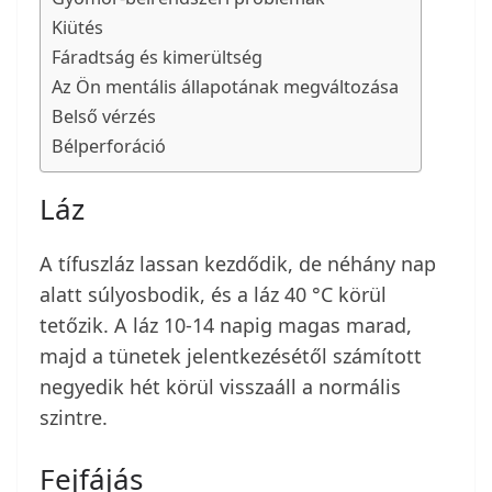
Kiütés
Fáradtság és kimerültség
Az Ön mentális állapotának megváltozása
Belső vérzés
Bélperforáció
Láz
A tífuszláz lassan kezdődik, de néhány nap
alatt súlyosbodik, és a láz 40 °C körül
tetőzik. A láz 10-14 napig magas marad,
majd a tünetek jelentkezésétől számított
negyedik hét körül visszaáll a normális
szintre.
Fejfájás