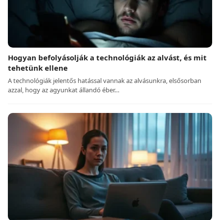
Hogyan befolyásolják a technológiák az alvást, és mit
tehetünk ellene
A technológiák jelentős hatással vannak az alvásunkra, elsősorban
azzal, hogy az agyunkat állandó éber…