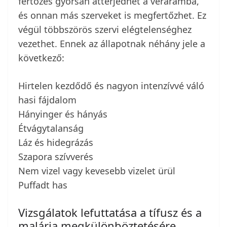
fertőzés gyorsan átterjedhet a véráramba,
és onnan más szerveket is megfertőzhet. Ez
végül többszörös szervi elégtelenséghez
vezethet. Ennek az állapotnak néhány jele a
következő:
Hirtelen kezdődő és nagyon intenzívvé váló
hasi fájdalom
Hányinger és hányás
Étvágytalanság
Láz és hidegrázás
Szapora szívverés
Nem vizel vagy kevesebb vizelet ürül
Puffadt has
Vizsgálatok lefuttatása a tífusz és a
malária megkülönböztetésére