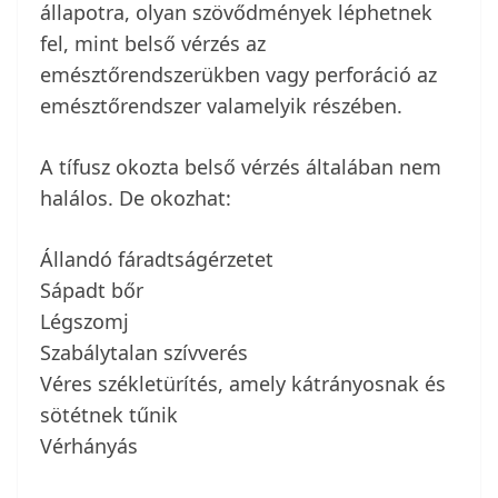
állapotra, olyan szövődmények léphetnek
fel, mint belső vérzés az
emésztőrendszerükben vagy perforáció az
emésztőrendszer valamelyik részében.
A tífusz okozta belső vérzés általában nem
halálos. De okozhat:
Állandó fáradtságérzetet
Sápadt bőr
Légszomj
Szabálytalan szívverés
Véres székletürítés, amely kátrányosnak és
sötétnek tűnik
Vérhányás