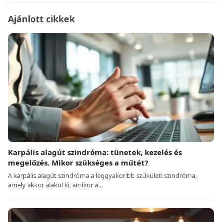
Ajánlott cikkek
Karpális alagút szindróma: tünetek, kezelés és
megelőzés. Mikor szükséges a műtét?
A karpális alagút szindróma a leggyakoribb szűkületi szindróma,
amely akkor alakul ki, amikor a…