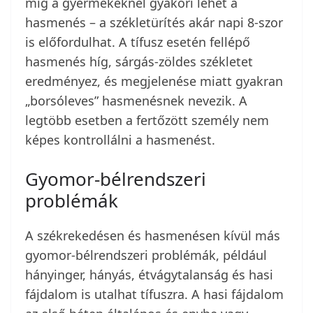
míg a gyermekeknél gyakori lehet a
hasmenés – a székletürítés akár napi 8-szor
is előfordulhat. A tífusz esetén fellépő
hasmenés híg, sárgás-zöldes székletet
eredményez, és megjelenése miatt gyakran
„borsóleves” hasmenésnek nevezik. A
legtöbb esetben a fertőzött személy nem
képes kontrollálni a hasmenést.
Gyomor-bélrendszeri
problémák
A székrekedésen és hasmenésen kívül más
gyomor-bélrendszeri problémák, például
hányinger, hányás, étvágytalanság és hasi
fájdalom is utalhat tífuszra. A hasi fájdalom