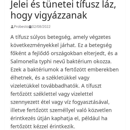
Jelei és tünetei tífusz láz,
hogy vigyázzanak
Probesto
02/08/2022
A tífusz súlyos betegség, amely végzetes
következményekkel járhat. Ez a betegség
főként a fejlődő országokban elterjedt, és a
Salmonella typhi nevű baktérium okozza.
Ezek a baktériumok a fertőzött emberekben
élhetnek, és a székletükkel vagy
vizeletükkel továbbadhatók. A tífuszt
fertőzött széklettel vagy vizelettel
szennyezett étel vagy víz fogyasztásával,
illetve fertőzött személlyel való közvetlen
érintkezés útján kaphatja el, például ha
fertőzött kézzel érintkezik.