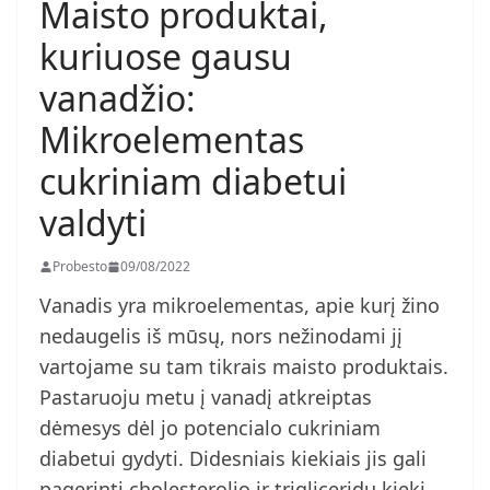
Maisto produktai,
kuriuose gausu
vanadžio:
Mikroelementas
cukriniam diabetui
valdyti
Probesto
09/08/2022
Vanadis yra mikroelementas, apie kurį žino
nedaugelis iš mūsų, nors nežinodami jį
vartojame su tam tikrais maisto produktais.
Pastaruoju metu į vanadį atkreiptas
dėmesys dėl jo potencialo cukriniam
diabetui gydyti. Didesniais kiekiais jis gali
pagerinti cholesterolio ir trigliceridų kiekį