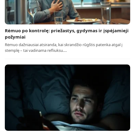
Rėmuo po kontrolę: priežastys, gydymas ir įspėjamieji
požymiai
Rėmuo dažniausiai atsiranda, kai skrandžio rūgštis patenka atgal į
stemplę – tai vadinama refliuksu.…