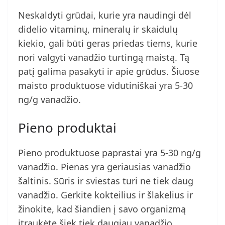
Neskaldyti grūdai, kurie yra naudingi dėl
didelio vitaminų, mineralų ir skaidulų
kiekio, gali būti geras priedas tiems, kurie
nori valgyti vanadžio turtingą maistą. Tą
patį galima pasakyti ir apie grūdus. Šiuose
maisto produktuose vidutiniškai yra 5-30
ng/g vanadžio.
Pieno produktai
Pieno produktuose paprastai yra 5-30 ng/g
vanadžio. Pienas yra geriausias vanadžio
šaltinis. Sūris ir sviestas turi ne tiek daug
vanadžio. Gerkite kokteilius ir šlakelius ir
žinokite, kad šiandien į savo organizmą
įtraukėte šiek tiek daugiau vanadžio.