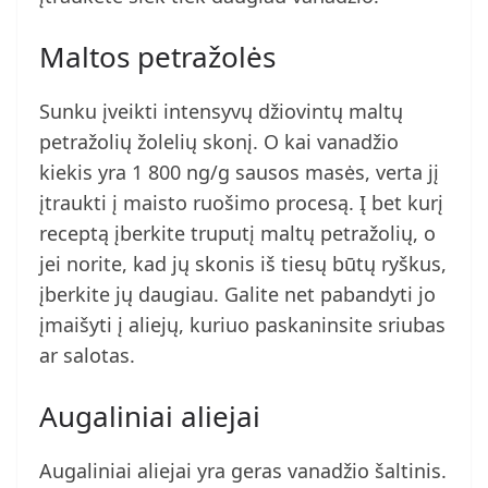
Maltos petražolės
Sunku įveikti intensyvų džiovintų maltų
petražolių žolelių skonį. O kai vanadžio
kiekis yra 1 800 ng/g sausos masės, verta jį
įtraukti į maisto ruošimo procesą. Į bet kurį
receptą įberkite truputį maltų petražolių, o
jei norite, kad jų skonis iš tiesų būtų ryškus,
įberkite jų daugiau. Galite net pabandyti jo
įmaišyti į aliejų, kuriuo paskaninsite sriubas
ar salotas.
Augaliniai aliejai
Augaliniai aliejai yra geras vanadžio šaltinis.