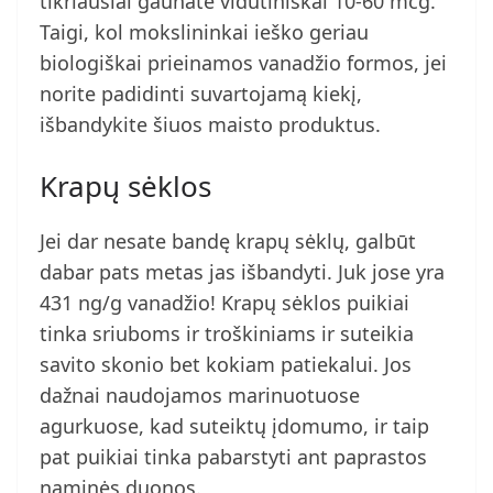
tikriausiai gaunate vidutiniškai 10-60 mcg.
Taigi, kol mokslininkai ieško geriau
biologiškai prieinamos vanadžio formos, jei
norite padidinti suvartojamą kiekį,
išbandykite šiuos maisto produktus.
Krapų sėklos
Jei dar nesate bandę krapų sėklų, galbūt
dabar pats metas jas išbandyti. Juk jose yra
431 ng/g vanadžio! Krapų sėklos puikiai
tinka sriuboms ir troškiniams ir suteikia
savito skonio bet kokiam patiekalui. Jos
dažnai naudojamos marinuotuose
agurkuose, kad suteiktų įdomumo, ir taip
pat puikiai tinka pabarstyti ant paprastos
naminės duonos.