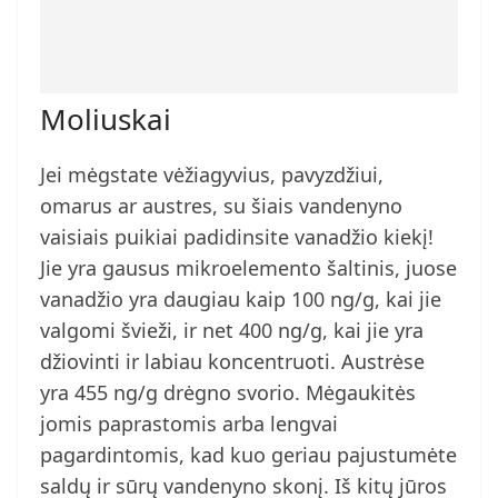
Moliuskai
Jei mėgstate vėžiagyvius, pavyzdžiui,
omarus ar austres, su šiais vandenyno
vaisiais puikiai padidinsite vanadžio kiekį!
Jie yra gausus mikroelemento šaltinis, juose
vanadžio yra daugiau kaip 100 ng/g, kai jie
valgomi švieži, ir net 400 ng/g, kai jie yra
džiovinti ir labiau koncentruoti. Austrėse
yra 455 ng/g drėgno svorio. Mėgaukitės
jomis paprastomis arba lengvai
pagardintomis, kad kuo geriau pajustumėte
saldų ir sūrų vandenyno skonį. Iš kitų jūros