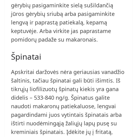
gėrybių pasigaminkite sielą sušildančią
jūros gėrybių sriubą arba pasigaminkite
lengvą ir paprastą patiekalą, kepamą
keptuvėje. Arba virkite jas paprastame
pomidorų padaže su makaronais.
Špinatai
Apskritai daržovės nėra geriausias vanadžio
šaltinis, tačiau špinatai gali būti išimtis. Iš
tikrųjų liofilizuotų špinatų kiekis yra gana
didelis – 533-840 ng/g. Špinatus galite
naudoti makaronų patiekaluose, lengvai
pagardindami juos vytintais špinatais arba
ištirti nuodėmingąją žaliųjų lapų pusę su
kreminiais špinatais. Įdėkite jų į fritatą,