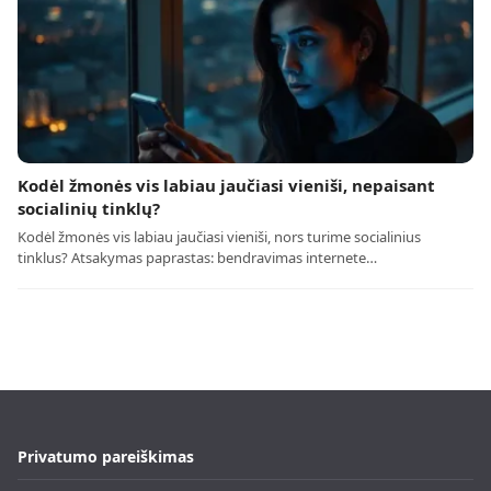
Kodėl žmonės vis labiau jaučiasi vieniši, nepaisant
socialinių tinklų?
Kodėl žmonės vis labiau jaučiasi vieniši, nors turime socialinius
tinklus? Atsakymas paprastas: bendravimas internete…
Privatumo pareiškimas