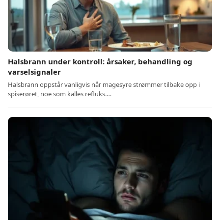
Halsbrann under kontroll: årsaker, behandling og
varselsignaler
Halsbrann oppstår vanligvis når magesyre strømmer tilbake opp i
spiserøret, noe som kalles refluks.…