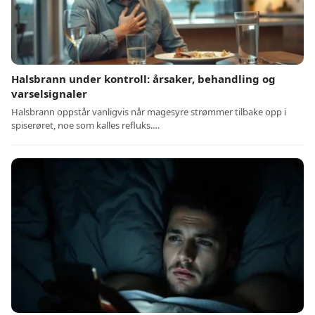
Halsbrann under kontroll: årsaker, behandling og
varselsignaler
Halsbrann oppstår vanligvis når magesyre strømmer tilbake opp i
spiserøret, noe som kalles refluks.…