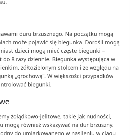
su.
objawami duru brzusznego. Na początku mogą
dniach może pojawić się biegunka. Dorośli mogą
omiast dzieci mogą mieć częste biegunki –
do 8 razy dziennie. Biegunka występująca w
ienkim, żółtozielonym stolcem i ze względu na
egunką „grochową”. W większości przypadków
ontrolować biegunki.
owe
lemy żołądkowo-jelitowe, takie jak nudności,
chu mogą również wskazywać na dur brzuszny.
agodny do umiarkowanego w nasileniu w ciągu