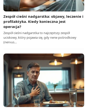
Zespół cieśni nadgarstka: objawy, leczenie i
profilaktyka. Kiedy konieczna jest
operacja?
Zespół cieśni nadgarstka to najczęstszy zespół
uciskowy, który pojawia się, gdy nerw pośrodkowy
(nervus…