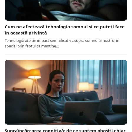
Cum ne afectează tehnologia somnul și ce puteți face
în această privință
Tehnologia are un impact semnificativ asupra somnului nostru, în
special prin faptul că menține…
Supraîncărcarea cognitivă: de ce suntem obosiți chiar