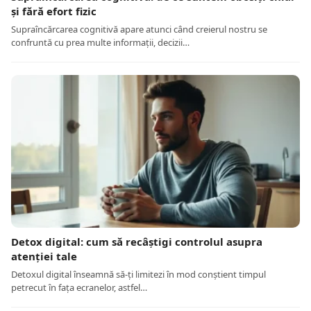
și fără efort fizic
Supraîncărcarea cognitivă apare atunci când creierul nostru se
confruntă cu prea multe informații, decizii…
Detox digital: cum să recâștigi controlul asupra
atenției tale
Detoxul digital înseamnă să-ți limitezi în mod conștient timpul
petrecut în fața ecranelor, astfel…