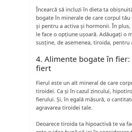
Încearcă să incluzi în dieta ta obișnu
bogate în minerale de care corpul tău
și pentru a activa și hormonii. În plus, 
le face o opțiune ușoară. Adăugați o m
susține, de asemenea, tiroida, pentru a
4. Alimente bogate în fier
fiert
Fierul este un alt mineral de care cor
tiroidei. Ca și în cazul zincului, hipo
fierului. Și, în egală măsură, o cantitat
agravarea tiroidei tale.
Deoarece tiroida ta hipoactivă te va fac
este o idee bună să iei în considerare 