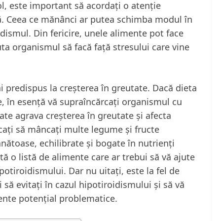
ol, este important să acordați o atenție
ă. Ceea ce mănânci ar putea schimba modul în
dismul. Din fericire, unele alimente pot face
uta organismul să facă față stresului care vine
ai predispus la creșterea în greutate. Dacă dieta
e, în esență vă supraîncărcați organismul cu
oate agrava creșterea în greutate și afecta
ercați să mâncați multe legume și fructe
nătoase, echilibrate și bogate în nutrienți
tă o listă de alimente care ar trebui să vă ajute
otiroidismului. Dar nu uitați, este la fel de
 să evitați în cazul hipotiroidismului și să vă
ente potențial problematice.