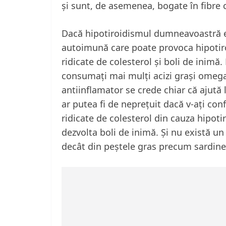
și sunt, de asemenea, bogate în fibre c
Dacă hipotiroidismul dumneavoastră e
autoimună care poate provoca hipotiroi
ridicate de colesterol și boli de inimă.
consumați mai mulți acizi grași omega
antiinflamator se crede chiar că ajută 
ar putea fi de neprețuit dacă v-ați con
ridicate de colesterol din cauza hipotir
dezvolta boli de inimă. Și nu există u
decât din peștele gras precum sardine