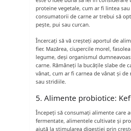
proteine vegetale, cum ar fi lintea sau
consumatorii de carne ar trebui să opt
pește, pui sau curcan.
Încercați să vă creșteți aportul de ali
fier. Mazărea, ciupercile morel, fasole
legume, deși organismul dumneavoastr
carne. Rămâneți la bucățile slabe de ca
vânat, cum ar fi carnea de vânat și de 
sau stridiile.
5. Alimente probiotice: Ke
Începeți să consumați alimente care au
fermentate, alimentele cultivate și pro
ajută la stimularea digestiei prin creșt