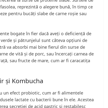
 fasolea, reprezintă o alegere bună, în timp ce
eze pentru bucăți slabe de carne roșie sau
mente bogate în fier dacă aveți o deficiență de
a verde și pătrunjelul sunt câteva opțiuni de
ă va absorbi mai bine fierul din surse de
rne de vită și de porc, sau încercați carnea de
rață, sau fructe de mare, cum ar fi caracatița
fir și Kombucha
 un efect probiotic, cum ar fi alimentele
dusele lactate cu bacterii bune în ele. Acestea
erea secreției de acid gastric și restabilesc