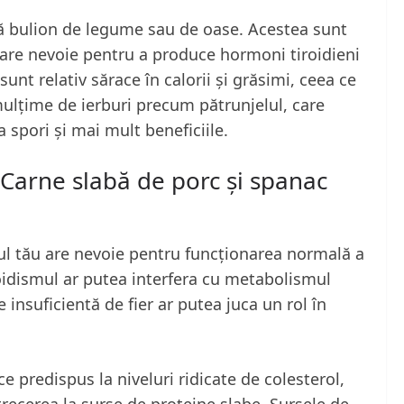
ită bulion de legume sau de oase. Acestea sunt
 are nevoie pentru a produce hormoni tiroidieni
sunt relativ sărace în calorii și grăsimi, ceea ce
ulțime de ierburi precum pătrunjelul, care
 spori și mai mult beneficiile.
: Carne slabă de porc și spanac
pul tău are nevoie pentru funcționarea normală a
tiroidismul ar putea interfera cu metabolismul
e insuficientă de fier ar putea juca un rol în
e predispus la niveluri ridicate de colesterol,
trecerea la surse de proteine slabe. Sursele de