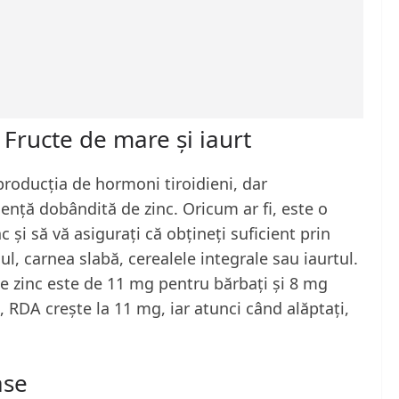
 Fructe de mare și iaurt
producția de hormoni tiroidieni, dar
iență dobândită de zinc. Oricum ar fi, este o
 și să vă asigurați că obțineți suficient prin
l, carnea slabă, cerealele integrale sau iaurtul.
 zinc este de 11 mg pentru bărbați și 8 mg
 RDA crește la 11 mg, iar atunci când alăptați,
ase