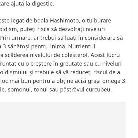
are ajută la digestie.
ste legat de boala Hashimoto, o tulburare
dism, puteți risca să dezvoltați niveluri
 Prin urmare, ar trebui să luați în considerare să
 3 sănătoși pentru inimă. Nutrientul
la scăderea nivelului de colesterol. Acest lucru
fruntat cu o creștere în greutate sau cu niveluri
oidismului și trebuie să vă reduceți riscul de a
n loc mai bun pentru a obține acizi grași omega 3
le, somonul, tonul sau păstrăvul curcubeu.