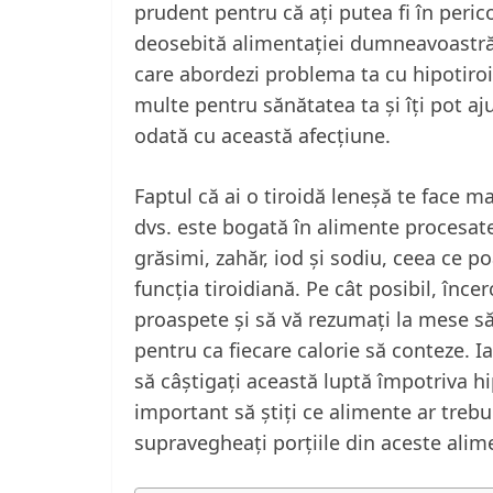
prudent pentru că ați putea fi în peric
deosebită alimentației dumneavoastr
care abordezi problema ta cu hipotiroi
multe pentru sănătatea ta și îți pot aj
odată cu această afecțiune.
Faptul că ai o tiroidă leneșă te face m
dvs. este bogată în alimente procesat
grăsimi, zahăr, iod și sodiu, ceea ce p
funcția tiroidiană. Pe cât posibil, înc
proaspete și să vă rezumați la mese să
pentru ca fiecare calorie să conteze. Ia
să câștigați această luptă împotriva hip
important să știți ce alimente ar trebui
supravegheați porțiile din aceste alim