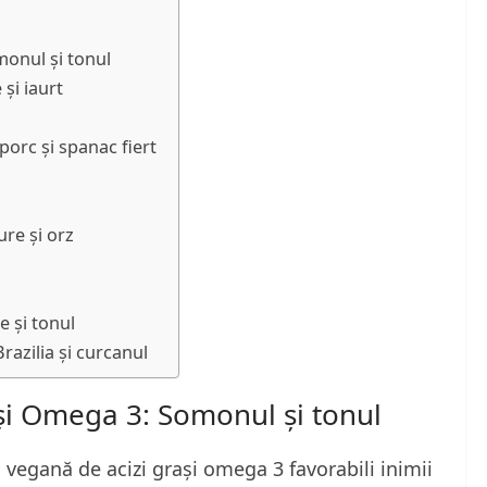
monul și tonul
și iaurt
porc și spanac fiert
ure și orz
e și tonul
razilia și curcanul
rași Omega 3: Somonul și tonul
 vegană de acizi grași omega 3 favorabili inimii