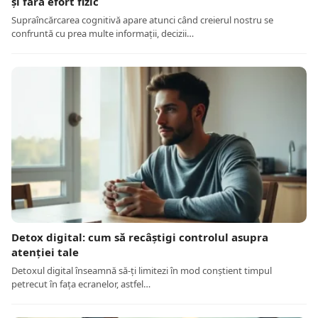
și fără efort fizic
Supraîncărcarea cognitivă apare atunci când creierul nostru se
confruntă cu prea multe informații, decizii…
Detox digital: cum să recâștigi controlul asupra
atenției tale
Detoxul digital înseamnă să-ți limitezi în mod conștient timpul
petrecut în fața ecranelor, astfel…