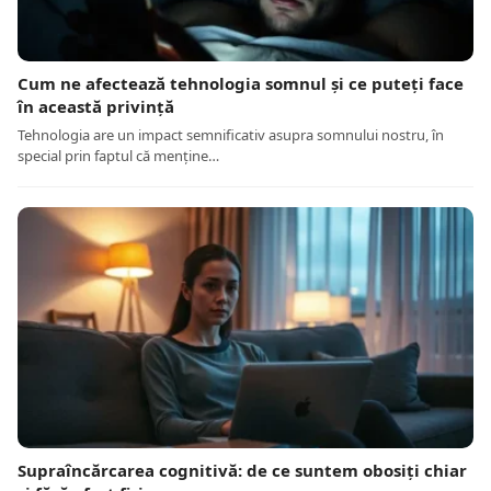
Cum ne afectează tehnologia somnul și ce puteți face
în această privință
Tehnologia are un impact semnificativ asupra somnului nostru, în
special prin faptul că menține…
Supraîncărcarea cognitivă: de ce suntem obosiți chiar