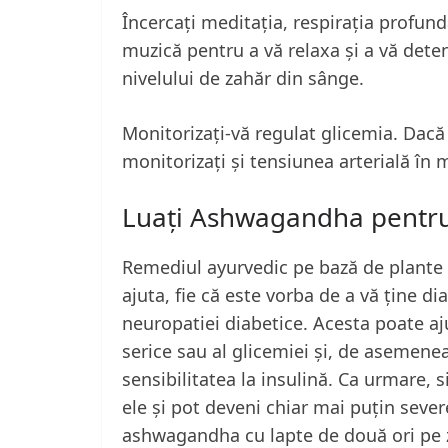
Încercați meditația, respirația profund
muzică pentru a vă relaxa și a vă dete
nivelului de zahăr din sânge.
Monitorizați-vă regulat glicemia. Dacă 
monitorizați și tensiunea arterială în 
Luați Ashwagandha pentru
Remediul ayurvedic pe bază de plante
ajuta, fie că este vorba de a vă ține 
neuropatiei diabetice. Acesta poate ajut
serice sau al glicemiei și, de asemene
sensibilitatea la insulină. Ca urmare,
ele și pot deveni chiar mai puțin severe
ashwagandha cu lapte de două ori pe z