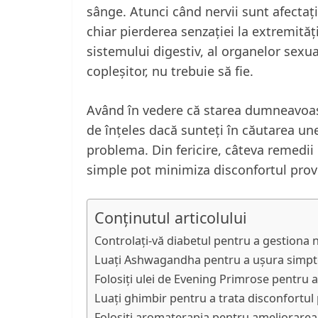
sânge. Atunci când nervii sunt afectaț
chiar pierderea senzației la extremități
sistemului digestiv, al organelor sexual
copleșitor, nu trebuie să fie.
Având în vedere că starea dumneavoast
de înțeles dacă sunteți în căutarea un
problema. Din fericire, câteva remedii
simple pot minimiza disconfortul prov
Conținutul articolului
Controlați-vă diabetul pentru a gestiona 
Luați Ashwagandha pentru a ușura simpt
Folosiți ulei de Evening Primrose pentru 
Luați ghimbir pentru a trata disconfortu
Folosiți aromaterapia pentru ameliorarea d