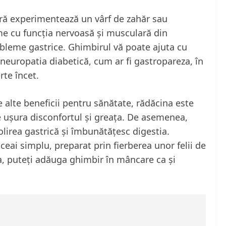
ă experimentează un vârf de zahăr sau
e cu funcția nervoasă și musculară din
obleme gastrice. Ghimbirul vă poate ajuta cu
europatia diabetică, cum ar fi gastropareza, în
te încet.
 alte beneficii pentru sănătate, rădăcina este
e ușura disconfortul și greața. De asemenea,
olirea gastrică și îmbunătățesc digestia.
ceai simplu, preparat prin fierberea unor felii de
, puteți adăuga ghimbir în mâncare ca și