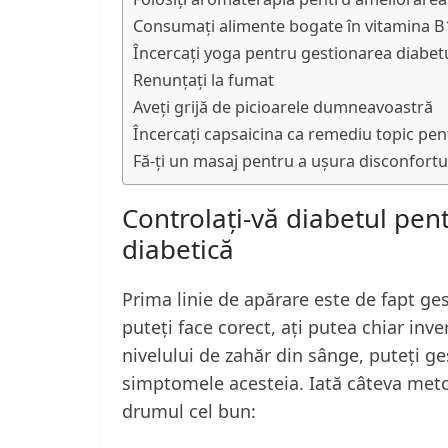
Consumați alimente bogate în vitamina B1
Încercați yoga pentru gestionarea diabetu
Renunțați la fumat
Aveți grijă de picioarele dumneavoastră
Încercați capsaicina ca remediu topic pe
Fă-ți un masaj pentru a ușura disconfortul 
Controlați-vă diabetul pen
diabetică
Prima linie de apărare este de fapt g
puteți face corect, ați putea chiar inv
nivelului de zahăr din sânge, puteți g
simptomele acesteia. Iată câteva meto
drumul cel bun: