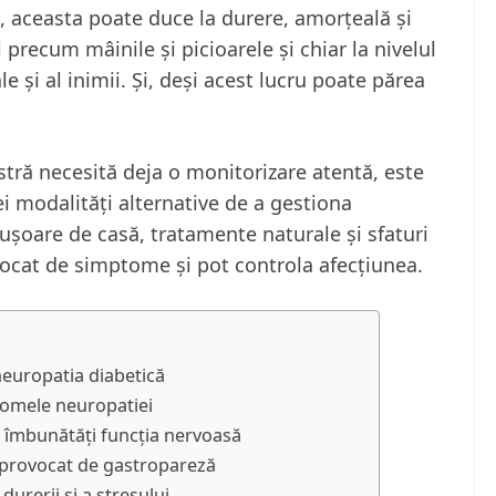
i, aceasta poate duce la durere, amorțeală și
 precum mâinile și picioarele și chiar la nivelul
e și al inimii. Și, deși acest lucru poate părea
ră necesită deja o monitorizare atentă, este
ei modalități alternative de a gestiona
 ușoare de casă, tratamente naturale și sfaturi
ocat de simptome și pot controla afecțiunea.
neuropatia diabetică
omele neuropatiei
a îmbunătăți funcția nervoasă
l provocat de gastropareză
urerii și a stresului