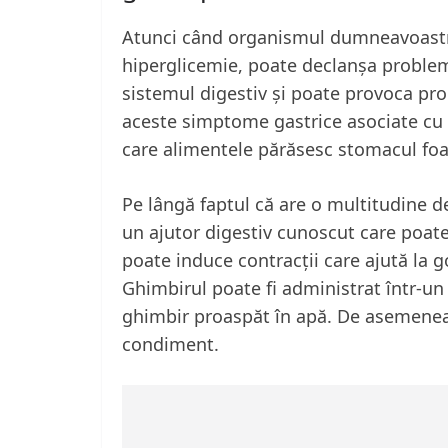
Atunci când organismul dumneavoastr
hiperglicemie, poate declanșa problem
sistemul digestiv și poate provoca pr
aceste simptome gastrice asociate cu n
care alimentele părăsesc stomacul foar
Pe lângă faptul că are o multitudine de
un ajutor digestiv cunoscut care poat
poate induce contracții care ajută la g
Ghimbirul poate fi administrat într-un 
ghimbir proaspăt în apă. De asemenea
condiment.