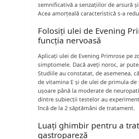
semnificativă a senzațiilor de arsură și 
Acea amorțeală caracteristică s-a red
Folosiți ulei de Evening P
funcția nervoasă
Aplicați ulei de Evening Primrose pe z
simptomele. Dacă aveți noroc, ar pute
Studiile au constatat, de asemenea, c
de vitamina E și de ulei de primula de 
ușoare până la moderate de neuropatie
dintre subiecții testelor au experimen
încă de la 2 săptămâni de tratament.
Luați ghimbir pentru a tra
gastropareză