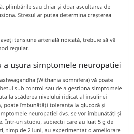
ă, plimbările sau chiar și doar ascultarea de
nsiona. Stresul ar putea determina creșterea
aveți tensiune arterială ridicată, trebuie să vă
mod regulat.
 a ușura simptomele neuropatiei
 ashwagandha (Withania somnifera) vă poate
diabetul sub control sau de a gestiona simptomele
a la scăderea nivelului ridicat al insulinei
a, poate îmbunătăți toleranța la glucoză și
 simptomele neuropatiei dvs. se vor îmbunătăți și
. Într-un studiu, subiecții care au luat 5 g de
i, timp de 2 luni, au experimentat o ameliorare