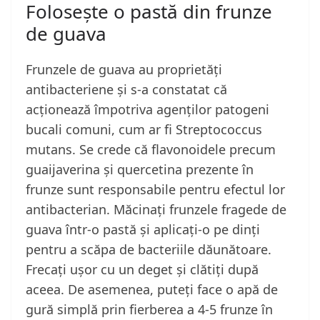
Folosește o pastă din frunze
de guava
Frunzele de guava au proprietăți
antibacteriene și s-a constatat că
acționează împotriva agenților patogeni
bucali comuni, cum ar fi Streptococcus
mutans. Se crede că flavonoidele precum
guaijaverina și quercetina prezente în
frunze sunt responsabile pentru efectul lor
antibacterian. Măcinați frunzele fragede de
guava într-o pastă și aplicați-o pe dinți
pentru a scăpa de bacteriile dăunătoare.
Frecați ușor cu un deget și clătiți după
aceea. De asemenea, puteți face o apă de
gură simplă prin fierberea a 4-5 frunze în