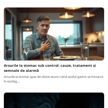
Arsurile la stomac sub control: cauze, tratament și
semnale de alarmă
Arsurile la stomac apar de obicei atunci când acidul gastric se întoarce
în esofag,…