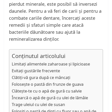
pierdut minerale, este posibil să inversezi
daunele. Pentru a vă feri de carii și pentru a
combate cariile dentare, încercați aceste
remedii și sfaturi simple care atacă
bacteriile dăunătoare sau ajută la
remineralizarea dinților.
Conținutul articolului
Limitați alimentele zaharoase și lipicioase
Evitați gustările frecvente
Clătiți-vă gura după ce mâncați
Folosește o pastă din frunze de guava
Clătește-te cu o apă de gură cu salvie
Încearcă o apă de gură cu ulei de lămâie
Trage uleiul cu ulei de susan
Folosiți o pastă de dinți cu fluor sau o apă de