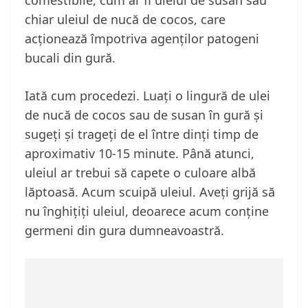
comestibile, cum ar fi uleiul de susan sau
chiar uleiul de nucă de cocos, care
acționează împotriva agenților patogeni
bucali din gură.
Iată cum procedezi. Luați o lingură de ulei
de nucă de cocos sau de susan în gură și
sugeți și trageți de el între dinți timp de
aproximativ 10-15 minute. Până atunci,
uleiul ar trebui să capete o culoare albă
lăptoasă. Acum scuipă uleiul. Aveți grijă să
nu înghițiți uleiul, deoarece acum conține
germeni din gura dumneavoastră.