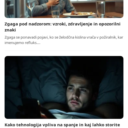
Zgaga pod nadzorom: vzroki, zdravljenje in opozorilni
znaki
Zgaga se ponavadi pojavi, ko se želodčna kislina vrača v požiralnik, kar
imenujemo refluks.…
Kako tehnologija vpliva na spanje in kaj lahko storite