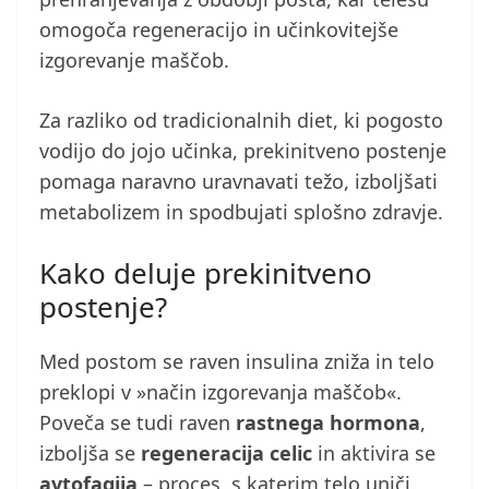
omogoča regeneracijo in učinkovitejše
izgorevanje maščob.
Za razliko od tradicionalnih diet, ki pogosto
vodijo do jojo učinka, prekinitveno postenje
pomaga naravno uravnavati težo, izboljšati
metabolizem in spodbujati splošno zdravje.
Kako deluje prekinitveno
postenje?
Med postom se raven insulina zniža in telo
preklopi v »način izgorevanja maščob«.
Poveča se tudi raven
rastnega hormona
,
izboljša se
regeneracija celic
in aktivira se
avtofagija
– proces, s katerim telo uniči