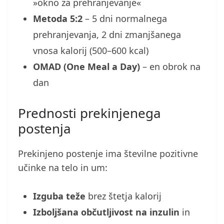
»okno za prehranjevanje«
Metoda 5:2
– 5 dni normalnega
prehranjevanja, 2 dni zmanjšanega
vnosa kalorij (500–600 kcal)
OMAD (One Meal a Day)
– en obrok na
dan
Prednosti prekinjenega
postenja
Prekinjeno postenje ima številne pozitivne
učinke na telo in um:
Izguba teže
brez štetja kalorij
Izboljšana občutljivost na inzulin
in