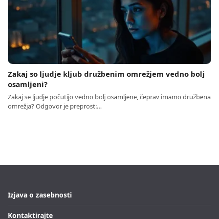
Zakaj so ljudje kljub družbenim omrežjem vedno bolj
osamljeni?
Zakaj se ljudje počutijo vedno bolj osamljene, čeprav imamo družbena
omrežja? Odgovor je preprost:…
Izjava o zasebnosti
Kontaktirajte