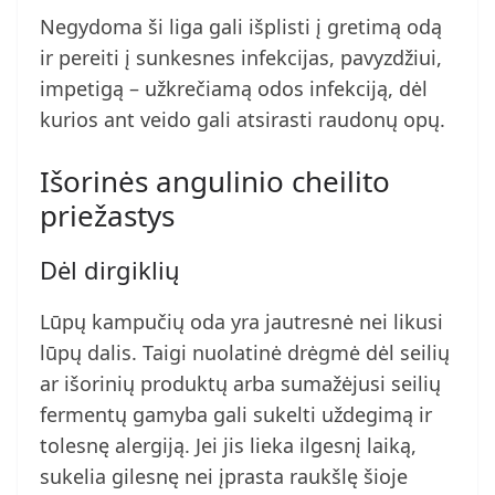
Negydoma ši liga gali išplisti į gretimą odą
ir pereiti į sunkesnes infekcijas, pavyzdžiui,
impetigą – užkrečiamą odos infekciją, dėl
kurios ant veido gali atsirasti raudonų opų.
Išorinės angulinio cheilito
priežastys
Dėl dirgiklių
Lūpų kampučių oda yra jautresnė nei likusi
lūpų dalis. Taigi nuolatinė drėgmė dėl seilių
ar išorinių produktų arba sumažėjusi seilių
fermentų gamyba gali sukelti uždegimą ir
tolesnę alergiją. Jei jis lieka ilgesnį laiką,
sukelia gilesnę nei įprasta raukšlę šioje