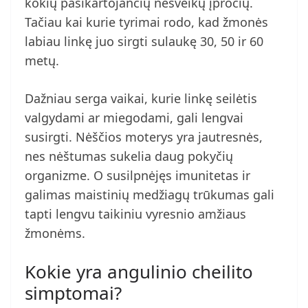
kokių pasikartojančių nesveikų įpročių.
Tačiau kai kurie tyrimai rodo, kad žmonės
labiau linkę juo sirgti sulaukę 30, 50 ir 60
metų.
Dažniau serga vaikai, kurie linkę seilėtis
valgydami ar miegodami, gali lengvai
susirgti. Nėščios moterys yra jautresnės,
nes nėštumas sukelia daug pokyčių
organizme. O susilpnėjęs imunitetas ir
galimas maistinių medžiagų trūkumas gali
tapti lengvu taikiniu vyresnio amžiaus
žmonėms.
Kokie yra angulinio cheilito
simptomai?