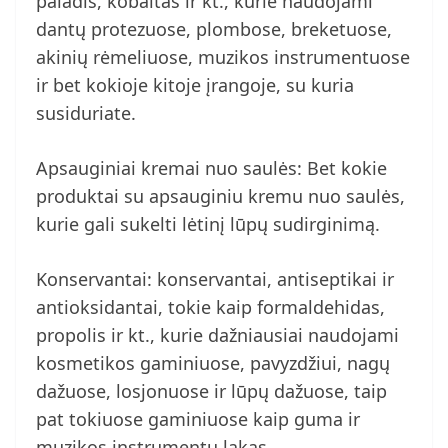
paladis, kobaltas ir kt., kurie naudojami
dantų protezuose, plombose, breketuose,
akinių rėmeliuose, muzikos instrumentuose
ir bet kokioje kitoje įrangoje, su kuria
susiduriate.
Apsauginiai kremai nuo saulės: Bet kokie
produktai su apsauginiu kremu nuo saulės,
kurie gali sukelti lėtinį lūpų sudirginimą.
Konservantai: konservantai, antiseptikai ir
antioksidantai, tokie kaip formaldehidas,
propolis ir kt., kurie dažniausiai naudojami
kosmetikos gaminiuose, pavyzdžiui, nagų
dažuose, losjonuose ir lūpų dažuose, taip
pat tokiuose gaminiuose kaip guma ir
muzikos instrumentų lakas.