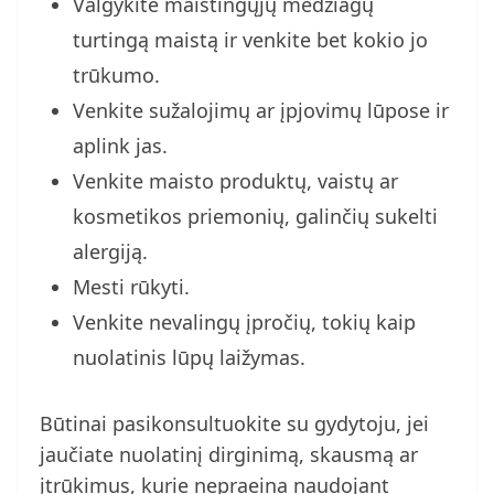
Valgykite maistingųjų medžiagų
turtingą maistą ir venkite bet kokio jo
trūkumo.
Venkite sužalojimų ar įpjovimų lūpose ir
aplink jas.
Venkite maisto produktų, vaistų ar
kosmetikos priemonių, galinčių sukelti
alergiją.
Mesti rūkyti.
Venkite nevalingų įpročių, tokių kaip
nuolatinis lūpų laižymas.
Būtinai pasikonsultuokite su gydytoju, jei
jaučiate nuolatinį dirginimą, skausmą ar
įtrūkimus, kurie nepraeina naudojant