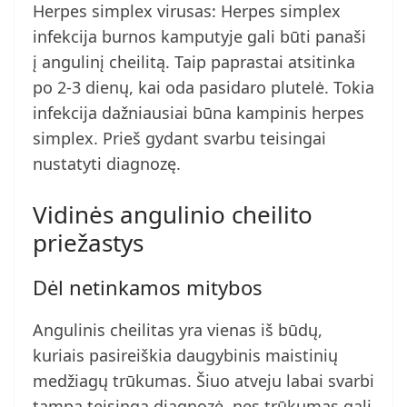
Herpes simplex virusas: Herpes simplex
infekcija burnos kamputyje gali būti panaši
į angulinį cheilitą. Taip paprastai atsitinka
po 2-3 dienų, kai oda pasidaro plutelė. Tokia
infekcija dažniausiai būna kampinis herpes
simplex. Prieš gydant svarbu teisingai
nustatyti diagnozę.
Vidinės angulinio cheilito
priežastys
Dėl netinkamos mitybos
Angulinis cheilitas yra vienas iš būdų,
kuriais pasireiškia daugybinis maistinių
medžiagų trūkumas. Šiuo atveju labai svarbi
tampa teisinga diagnozė, nes trūkumas gali