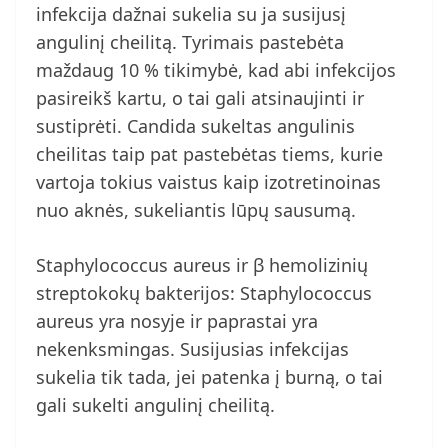
infekcija dažnai sukelia su ja susijusį
angulinį cheilitą. Tyrimais pastebėta
maždaug 10 % tikimybė, kad abi infekcijos
pasireikš kartu, o tai gali atsinaujinti ir
sustiprėti. Candida sukeltas angulinis
cheilitas taip pat pastebėtas tiems, kurie
vartoja tokius vaistus kaip izotretinoinas
nuo aknės, sukeliantis lūpų sausumą.
Staphylococcus aureus ir β hemolizinių
streptokokų bakterijos: Staphylococcus
aureus yra nosyje ir paprastai yra
nekenksmingas. Susijusias infekcijas
sukelia tik tada, jei patenka į burną, o tai
gali sukelti angulinį cheilitą.