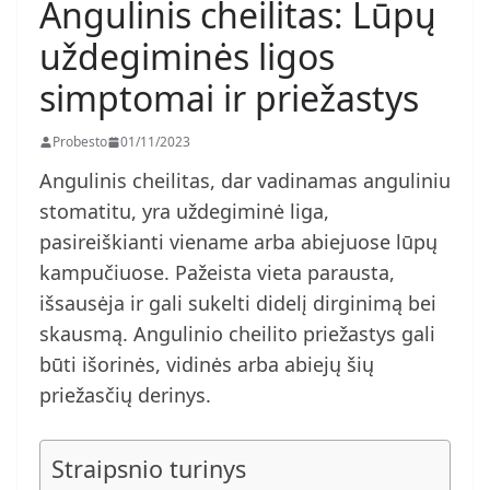
Angulinis cheilitas: Lūpų
uždegiminės ligos
simptomai ir priežastys
Probesto
01/11/2023
Angulinis cheilitas, dar vadinamas anguliniu
stomatitu, yra uždegiminė liga,
pasireiškianti viename arba abiejuose lūpų
kampučiuose. Pažeista vieta parausta,
išsausėja ir gali sukelti didelį dirginimą bei
skausmą. Angulinio cheilito priežastys gali
būti išorinės, vidinės arba abiejų šių
priežasčių derinys.
Straipsnio turinys