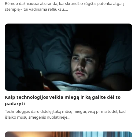
Rėmuo dažniausiai atsiranda, kai skrandžio rūgštis patenka atgal į
stemplę – tai vadinama refliuksu.…
Kaip technologijos veikia miegą ir ką galite dėl to
padaryti
Technologijos daro didelę įtaką mūsų miegui, visų pirma todėl, kad
išlaiko mūsų smegenis nuolatinėje…