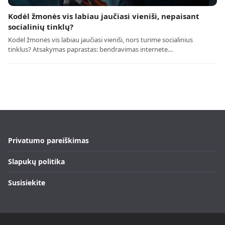
Kodėl žmonės vis labiau jaučiasi vieniši, nepaisant
socialinių tinklų?
Kodėl žmonės vis labiau jaučiasi vieniši, nors turime socialinius
tinklus? Atsakymas paprastas: bendravimas internete…
Privatumo pareiškimas
Slapukų politika
Susisiekite