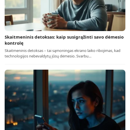
Skaitmeninis detoksas: kaip susigrąžinti savo dėmesio
kontrolę
Skaitmeninis detoksas – tai sąmoningas ekrano laiko ribojimas, kad
technologijos nebevaldytų jūsų dėmesio. Svarbu…