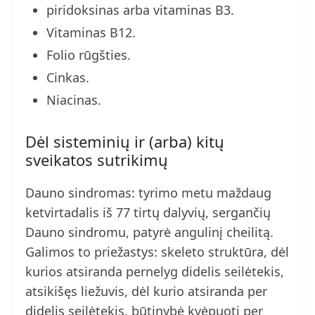
piridoksinas arba vitaminas B3.
Vitaminas B12.
Folio rūgšties.
Cinkas.
Niacinas.
Dėl sisteminių ir (arba) kitų
sveikatos sutrikimų
Dauno sindromas: tyrimo metu maždaug
ketvirtadalis iš 77 tirtų dalyvių, sergančių
Dauno sindromu, patyrė angulinį cheilitą.
Galimos to priežastys: skeleto struktūra, dėl
kurios atsiranda pernelyg didelis seilėtekis,
atsikišęs liežuvis, dėl kurio atsiranda per
didelis seilėtekis, būtinybė kvėpuoti per