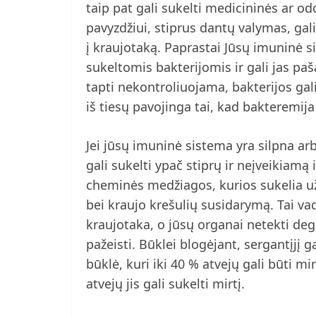
taip pat gali sukelti medicininės ar o
pavyzdžiui, stiprus dantų valymas, gal
į kraujotaką. Paprastai Jūsų imuninė s
sukeltomis bakterijomis ir gali jas paša
tapti nekontroliuojama, bakterijos gali 
iš tiesų pavojinga tai, kad bakteremija 
Jei jūsų imuninė sistema yra silpna arba
gali sukelti ypač stiprų ir neįveikiamą
cheminės medžiagos, kurios sukelia u
bei kraujo krešulių susidarymą. Tai vad
kraujotaka, o jūsų organai netekti deg
pažeisti. Būklei blogėjant, sergantįjį g
būklė, kuri iki 40 % atvejų gali būti mi
atvejų jis gali sukelti mirtį.