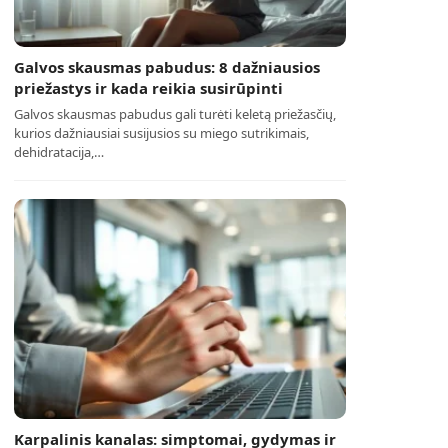
Galvos skausmas pabudus: 8 dažniausios
priežastys ir kada reikia susirūpinti
Galvos skausmas pabudus gali turėti keletą priežasčių,
kurios dažniausiai susijusios su miego sutrikimais,
dehidratacija,…
Karpalinis kanalas: simptomai, gydymas ir