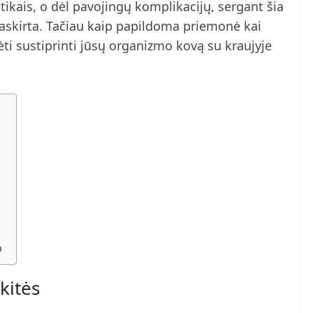
ikais, o dėl pavojingų komplikacijų, sergant šia
 paskirta. Tačiau kaip papildoma priemonė kai
i sustiprinti jūsų organizmo kovą su kraujyje
o
kitės