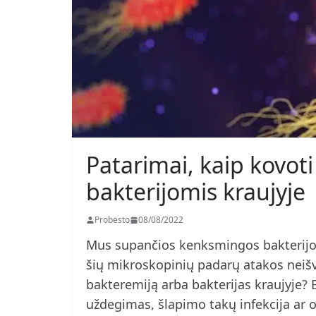
Patarimai, kaip kovot
bakterijomis kraujyje
Probesto
08/08/2022
Mus supančios kenksmingos bakterijos 
šių mikroskopinių padarų atakos neišv
bakteremiją arba bakterijas kraujyje? B
uždegimas, šlapimo takų infekcija ar o