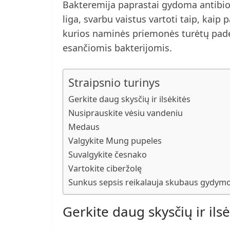
Bakteremija paprastai gydoma antibiot
liga, svarbu vaistus vartoti taip, kaip
kurios naminės priemonės turėtų padėt
esančiomis bakterijomis.
Straipsnio turinys
Gerkite daug skysčių ir ilsėkitės
Nusiprauskite vėsiu vandeniu
Medaus
Valgykite Mung pupeles
Suvalgykite česnako
Vartokite ciberžolę
Sunkus sepsis reikalauja skubaus gydym
Gerkite daug skysčių ir ilsė