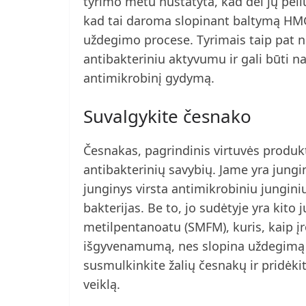
tyrimo metu nustatyta, kad dėl jų p
kad tai daroma slopinant baltymą HMG
uždegimo procese. Tyrimais taip pat n
antibakteriniu aktyvumu ir gali būti n
antimikrobinį gydymą.
Suvalgykite česnako
Česnakas, pagrindinis virtuvės produkt
antibakterinių savybių. Jame yra jungi
junginys virsta antimikrobiniu junginiu
bakterijas. Be to, jo sudėtyje yra kito
metilpentanoatu (SMFM), kuris, kaip į
išgyvenamumą, nes slopina uždegimą s
susmulkinkite žalių česnakų ir pridėki
veiklą.