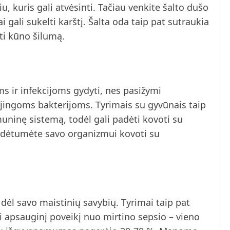
, kuris gali atvėsinti. Tačiau venkite šalto dušo
ai gali sukelti karštį. Šalta oda taip pat sutraukia
yti kūno šilumą.
 ir infekcijoms gydyti, nes pasižymi
ojingoms bakterijoms. Tyrimais su gyvūnais taip
imuninę sistemą, todėl gali padėti kovoti su
padėtumėte savo organizmui kovoti su
l savo maistinių savybių. Tyrimai taip pat
i apsauginį poveikį nuo mirtino sepsio – vieno