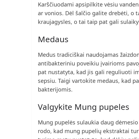
Karščiuodami apsipilkite vėsiu vandeniu
ar vonios. Dėl šalčio galite drebėti, o t
kraujagysles, o tai taip pat gali sulaik
Medaus
Medus tradiciškai naudojamas žaizdoms
antibakteriniu poveikiu įvairioms pav
pat nustatyta, kad jis gali reguliuoti 
sepsiu. Taigi vartokite medaus, kad 
bakterijomis.
Valgykite Mung pupeles
Mung pupelės sulaukia daug dėmesio dė
rodo, kad mung pupelių ekstraktai tur