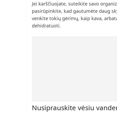
Jei karščiuojate, suteikite savo organiz
pasirūpinkite, kad gautumėte daug sky
venkite tokių gėrimų, kaip kava, arbata 
dehidratuoti.
Nusiprauskite vėsiu vande