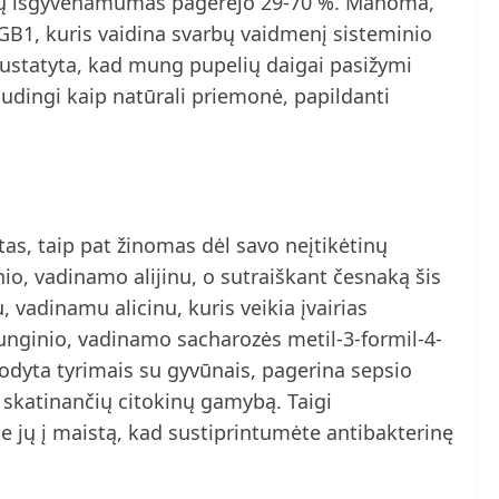
elių išgyvenamumas pagerėjo 29-70 %. Manoma,
B1, kuris vaidina svarbų vaidmenį sisteminio
ustatyta, kad mung pupelių daigai pasižymi
audingi kaip natūrali priemonė, papildanti
as, taip pat žinomas dėl savo neįtikėtinų
nio, vadinamo alijinu, o sutraiškant česnaką šis
, vadinamu alicinu, kuris veikia įvairias
 junginio, vadinamo sacharozės metil-3-formil-4-
rodyta tyrimais su gyvūnais, pagerina sepsio
katinančių citokinų gamybą. Taigi
te jų į maistą, kad sustiprintumėte antibakterinę