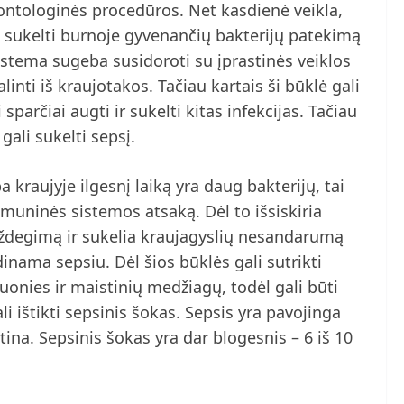
dontologinės procedūros. Net kasdienė veikla,
i sukelti burnoje gyvenančių bakterijų patekimą
istema sugeba susidoroti su įprastinės veiklos
linti iš kraujotakos. Tačiau kartais ši būklė gali
sparčiai augti ir sukelti kitas infekcijas. Tačiau
gali sukelti sepsį.
 kraujyje ilgesnį laiką yra daug bakterijų, tai
 imuninės sistemos atsaką. Dėl to išsiskiria
ždegimą ir sukelia kraujagyslių nesandarumą
inama sepsiu. Dėl šios būklės gali sutrikti
uonies ir maistinių medžiagų, todėl gali būti
ali ištikti sepsinis šokas. Sepsis yra pavojinga
rtina. Sepsinis šokas yra dar blogesnis – 6 iš 10