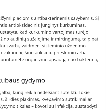
asižymi plačiomis antibakterinėmis savybėmis. Šį
ntis antioksidacinis junginys kurkuminas.
ustatyta, kad kurkumino vartojimas turėjo
žino audinių sužalojimą ir mirtingumą, taip pat
lieka svarbų vaidmenį sisteminio uždegimo
vo vakarienę šiuo auksiniu prieskoniu arba
ustiprintumėte organizmo apsaugą nuo bakterinių
 skubaus gydymo
lba, kurią reikia nedelsiant suteikti. Tokie
s, širdies plakimas, kvėpavimo sutrikimai ar
Gydymo tikslas – kovoti su infekcija, sustabdyti