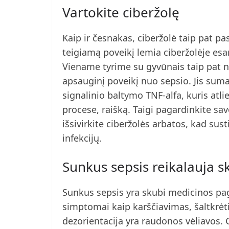
Vartokite ciberžolę
Kaip ir česnakas, ciberžolė taip pat p
teigiamą poveikį lemia ciberžolėje esa
Viename tyrime su gyvūnais taip pat n
apsauginį poveikį nuo sepsio. Jis suma
signalinio baltymo TNF-alfa, kuris at
procese, raišką. Taigi pagardinkite sa
išsivirkite ciberžolės arbatos, kad s
infekcijų.
Sunkus sepsis reikalauja
Sunkus sepsis yra skubi medicinos paga
simptomai kaip karščiavimas, šaltkrėti
dezorientacija yra raudonos vėliavos. 