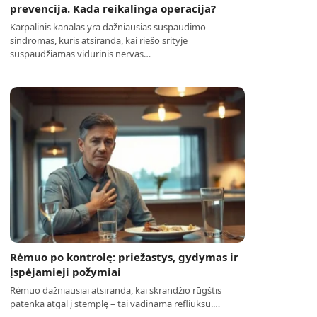
prevencija. Kada reikalinga operacija?
Karpalinis kanalas yra dažniausias suspaudimo
sindromas, kuris atsiranda, kai riešo srityje
suspaudžiamas vidurinis nervas…
Rėmuo po kontrolę: priežastys, gydymas ir
įspėjamieji požymiai
Rėmuo dažniausiai atsiranda, kai skrandžio rūgštis
patenka atgal į stemplę – tai vadinama refliuksu.…