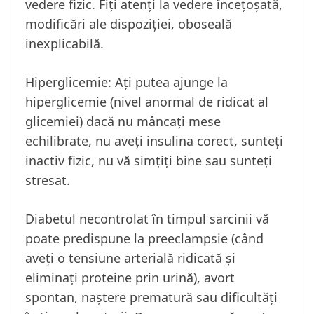
vedere fizic. Fiți atenți la vedere încețoșată,
modificări ale dispoziției, oboseală
inexplicabilă.
Hiperglicemie: Ați putea ajunge la
hiperglicemie (nivel anormal de ridicat al
glicemiei) dacă nu mâncați mese
echilibrate, nu aveți insulina corect, sunteți
inactiv fizic, nu vă simțiți bine sau sunteți
stresat.
Diabetul necontrolat în timpul sarcinii vă
poate predispune la preeclampsie (când
aveți o tensiune arterială ridicată și
eliminați proteine prin urină), avort
spontan, naștere prematură sau dificultăți