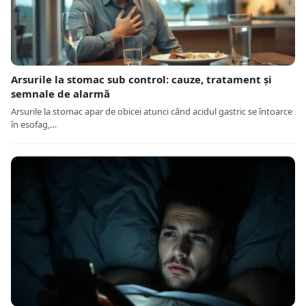
Arsurile la stomac sub control: cauze, tratament și
semnale de alarmă
Arsurile la stomac apar de obicei atunci când acidul gastric se întoarce
în esofag,…