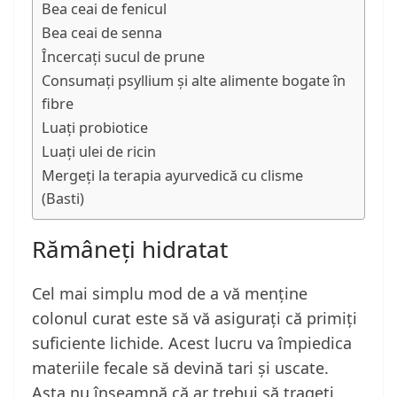
Bea ceai de fenicul
Bea ceai de senna
Încercați sucul de prune
Consumați psyllium și alte alimente bogate în
fibre
Luați probiotice
Luați ulei de ricin
Mergeți la terapia ayurvedică cu clisme
(Basti)
Rămâneți hidratat
Cel mai simplu mod de a vă menține
colonul curat este să vă asigurați că primiți
suficiente lichide. Acest lucru va împiedica
materiile fecale să devină tari și uscate.
Asta nu înseamnă că ar trebui să trageți