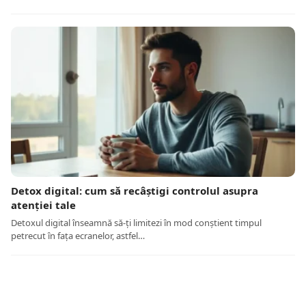
Detox digital: cum să recâștigi controlul asupra
atenției tale
Detoxul digital înseamnă să-ți limitezi în mod conștient timpul
petrecut în fața ecranelor, astfel…