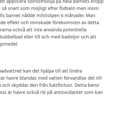
att applicera solrosfröolja på hela barnets kropp
s så snart som möjligt efter födseln men inom
tills barnet nådde milstolpen 6 månader. Man
ande effekt och minskade förekomsten av detta
rarna också att inte använda potentiella
bubbelbad eller till och med badoljor och att
ingsmedel.
badvattnet kan det hjälpa till att lindra
När havre blandas med vatten förvandlas det till
och skyddar den från fuktförlust. Detta beror
us är havre också rik på antioxidanter som kan