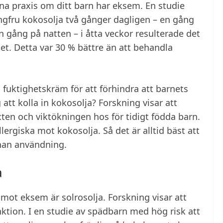
na praxis om ditt barn har eksem. En studie
ungfru kokosolja två gånger dagligen – en gång
n gång på natten – i åtta veckor resulterade det
et. Detta var 30 % bättre än att behandla
uktighetskräm för att förhindra att barnets
 att kolla in kokosolja? Forskning visar att
ten och viktökningen hos för tidigt födda barn.
lergiska mot kokosolja. Så det är alltid bäst att
nnan användning.
a
mot eksem är solrosolja. Forskning visar att
nktion. I en studie av spädbarn med hög risk att