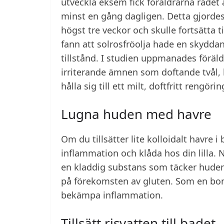
utveckla eksem fick föräldrarna rådet 
minst en gång dagligen. Detta gjorde
högst tre veckor och skulle fortsätta 
fann att solrosfröolja hade en skydd
tillstånd. I studien uppmanades föräld
irriterande ämnen som doftande tvål, 
hålla sig till ett milt, doftfritt rengör
Lugna huden med havre
Om du tillsätter lite kolloidalt havre i 
inflammation och klåda hos din lilla. 
en kladdig substans som täcker huden 
på förekomsten av gluten. Som en bon
bekämpa inflammation.
Tillsätt risvatten till badet