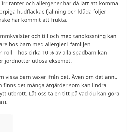
 Irritanter och allergener har då lätt att komma
piga hudfläckar, fjällning och klåda följer –
ske har kommit att frukta.
dammkvalster och till och med tandlossning kan
are hos barn med allergier i familjen.
 roll – hos cirka 10 % av alla spädbarn kan
er jordnötter utlösa eksemet.
om vissa barn växer ifrån det. Även om det ännu
 finns det många åtgärder som kan lindra
t utbrott. Låt oss ta en titt på vad du kan göra
arn.