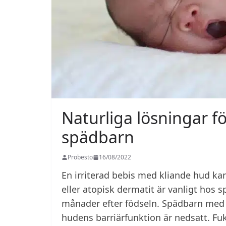
Naturliga lösningar f
spädbarn
Probesto
16/08/2022
En irriterad bebis med kliande hud ka
eller atopisk dermatit är vanligt hos
månader efter födseln. Spädbarn med d
hudens barriärfunktion är nedsatt. Fukt