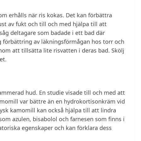
om erhålls när ris kokas. Det kan förbättra
t av fukt och till och med hjälpa till att
 såg deltagare som badade i ett bad där
ig förbättring av läkningsförmågan hos torr och
m att tillsätta lite risvatten i deras bad. Skölj
et.
lammerad hud. En studie visade till och med att
omill var bättre än en hydrokortisonkräm vid
k kamomill kan också hjälpa till att lindra
 som azulen, bisabolol och farnesen som finns i
toriska egenskaper och kan förklara dess