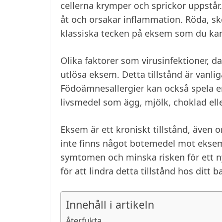
cellerna krymper och sprickor uppstår.
åt och orsakar inflammation. Röda, skor
klassiska tecken på eksem som du kan
Olika faktorer som virusinfektioner, 
utlösa eksem. Detta tillstånd är vanlig
Födoämnesallergier kan också spela en
livsmedel som ägg, mjölk, choklad ell
Eksem är ett kroniskt tillstånd, även 
inte finns något botemedel mot eksem
symtomen och minska risken för ett nyt
för att lindra detta tillstånd hos ditt b
Innehåll i artikeln
Återfukta