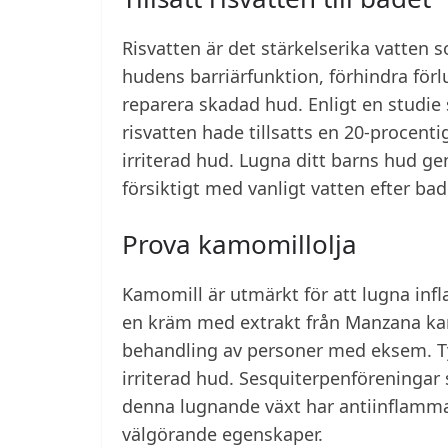
Risvatten är det stärkelserika vatten s
hudens barriärfunktion, förhindra förlus
reparera skadad hud. Enligt en studie
risvatten hade tillsatts en 20-procent
irriterad hud. Lugna ditt barns hud geno
försiktigt med vanligt vatten efter bad
Prova kamomillolja
Kamomill är utmärkt för att lugna inf
en kräm med extrakt från Manzana kam
behandling av personer med eksem. Tys
irriterad hud. Sesquiterpenföreningar
denna lugnande växt har antiinflamma
välgörande egenskaper.