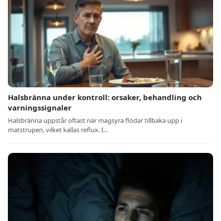
Halsbränna under kontroll: orsaker, behandling och
varningssignaler
Halsbränna uppstår oftast när magsyra flödar tillbaka upp i
matstrupen, vilket kallas reflux. I…