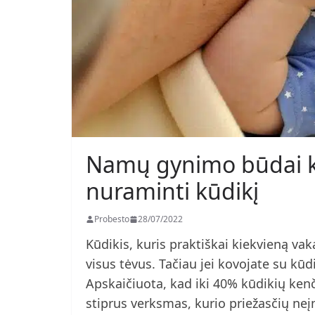
Namų gynimo būdai ko
nuraminti kūdikį
Probesto
28/07/2022
Kūdikis, kuris praktiškai kiekvieną vak
visus tėvus. Tačiau jei kovojate su kūd
Apskaičiuota, kad iki 40% kūdikių kenč
stiprus verksmas, kurio priežasčių ne