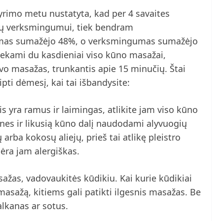
tyrimo metu nustatyta, kad per 4 savaites
kių verksmingumui, tiek bendram
mas sumažėjo 48%, o verksmingumas sumažėjo
ekami du kasdieniai viso kūno masažai,
lvo masažas, trunkantis apie 15 minučių. Štai
ipti dėmesį, kai tai išbandysite:
is yra ramus ir laimingas, atlikite jam viso kūno
ūnes ir likusią kūno dalį naudodami alyvuogių
 arba kokosų aliejų, prieš tai atlikę pleistro
nėra jam alergiškas.
sažas, vadovaukitės kūdikiu. Kai kurie kūdikiai
masažą, kitiems gali patikti ilgesnis masažas. Be
alkanas ar sotus.