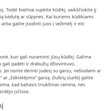
į. Todėl švelniai supkite kūdikį, vaikščiokite jį
ią kėdutę ar sūpynes. Kai kuriems kūdikiams
arba galite įsodinti juos į vežimėlį ir eiti
onė, kuri gali nuraminti jūsų kūdikį. Galima
u gali padėti ir drabužių džiovintuvo,
s. Jei norite derinti judesį su garsu, nešiodami ar
 ar „šūktelėjimo” garsą. Dulkių siurblį galite
anoma, kad baltasis triukšmas ramina, nes
irdėjo įsčiose.
kį