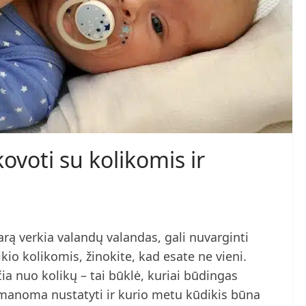
voti su kolikomis ir
arą verkia valandų valandas, gali nuvarginti
ikio kolikomis, žinokite, kad esate ne vieni.
ia nuo kolikų – tai būklė, kuriai būdingas
įmanoma nustatyti ir kurio metu kūdikis būna