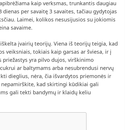
apibrėžiama kaip verksmas, trunkantis daugiau
 dienas per savaitę 3 savaites, tačiau gydytojas
ksčiau. Laimei, kolikos nesusijusios su jokiomis
aeina savaime.
iškelta įvairių teorijų. Viena iš teorijų teigia, kad
 veiksniais, tokiais kaip garsas ar šviesa, ir į
 priežastys yra pilvo dujos, virškinimo
 cukrui ar baltymams arba nesubrendusi nervų
ti dieglius, nėra, čia išvardytos priemonės ir
 nepamirškite, kad skirtingi kūdikiai gali
ums gali tekti bandymų ir klaidų keliu