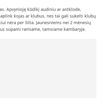
as. Apvynioję kūdikį audiniu ar antklode,
plink kojas ar klubus, nes tai gali sukelti klubų
kiui nėra per šilta. Jaunesniems nei 2 mėnesių
ie bus supami ramiame, tamsiame kambaryje.