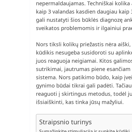
nepermaldaujamas. Techniškai kolika 
kaip 3 valandas kasdien daugiau kaip 3
gali nustatyti šios būklės diagnozę an
sveikatos problemomis ir ilgainiui pr
Nors tiksli kolikų priežastis nėra aiški, 
kūdikis nesugeba susidoroti su aplinkos
juos reaguoja neigiamai. Kitos galimos
sutrikimai, jautrumas piene esančiam
sistema. Nors patikimo būdo, kaip įveik
gynimo būdai tikrai gali padėti. Tačiau
reaguoti į skirtingus metodus, todėl j
išsiaiškinti, kas tinka jūsų mažyliui.
Straipsnio turinys
Sumažinkite stimuliaciją ir supkite kūdikį