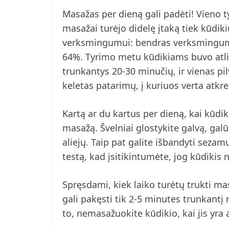
Masažas per dieną gali padėti! Vieno 
masažai turėjo didelę įtaką tiek kūdi
verksmingumui: bendras verksmingu
64%. Tyrimo metu kūdikiams buvo atli
trunkantys 20-30 minučių, ir vienas pi
keletas patarimų, į kuriuos verta atkre
Kartą ar du kartus per dieną, kai kūdik
masažą. Švelniai glostykite galvą, gal
aliejų. Taip pat galite išbandyti sezamų
testą, kad įsitikintumėte, jog kūdikis 
Spręsdami, kiek laiko turėtų trukti ma
gali pakęsti tik 2-5 minutes trunkantį 
to, nemasažuokite kūdikio, kai jis yra 