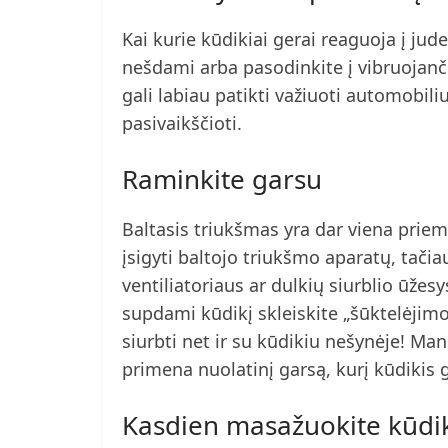
Kai kurie kūdikiai gerai reaguoja į judes
nešdami arba pasodinkite į vibruojanč
gali labiau patikti važiuoti automobiliu 
pasivaikščioti.
Raminkite garsu
Baltasis triukšmas yra dar viena priem
įsigyti baltojo triukšmo aparatų, tačia
ventiliatoriaus ar dulkių siurblio ūžesy
supdami kūdikį skleiskite „šūktelėjimo”
siurbti net ir su kūdikiu nešynėje! M
primena nuolatinį garsą, kurį kūdikis g
Kasdien masažuokite kūdi