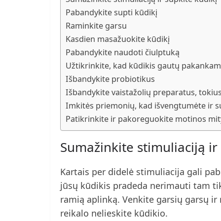
Pabandykite supti kūdikį
Raminkite garsu
Kasdien masažuokite kūdikį
Pabandykite naudoti čiulptuką
Užtikrinkite, kad kūdikis gautų pakanka
Išbandykite probiotikus
Išbandykite vaistažolių preparatus, tokius
Imkitės priemonių, kad išvengtumėte ir 
Patikrinkite ir pakoreguokite motinos mi
Sumažinkite stimuliaciją ir
Kartais per didelė stimuliacija gali pab
jūsų kūdikis pradeda nerimauti tam tik
ramią aplinką. Venkite garsių garsų ir r
reikalo nelieskite kūdikio.