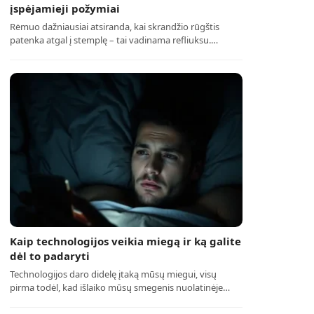
įspėjamieji požymiai
Rėmuo dažniausiai atsiranda, kai skrandžio rūgštis
patenka atgal į stemplę – tai vadinama refliuksu.…
Kaip technologijos veikia miegą ir ką galite
dėl to padaryti
Technologijos daro didelę įtaką mūsų miegui, visų
pirma todėl, kad išlaiko mūsų smegenis nuolatinėje…