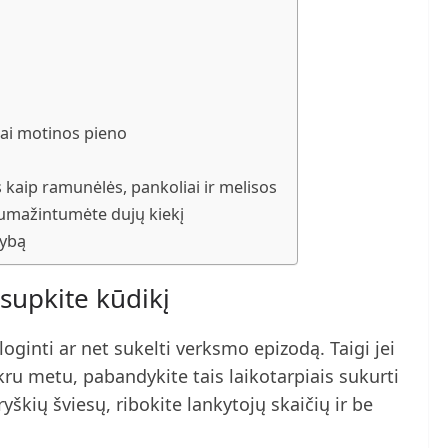
mai motinos pieno
 kaip ramunėlės, pankoliai ir melisos
sumažintumėte dujų kiekį
tybą
 supkite kūdikį
loginti ar net sukelti verksmo epizodą. Taigi jei
ru metu, pabandykite tais laikotarpiais sukurti
yškių šviesų, ribokite lankytojų skaičių ir be