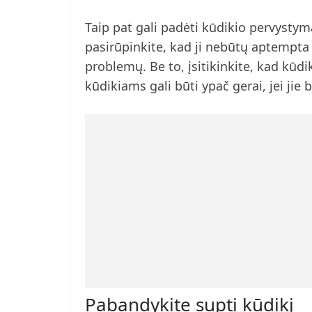
Taip pat gali padėti kūdikio pervystym
pasirūpinkite, kad ji nebūtų aptempta a
problemų. Be to, įsitikinkite, kad kūdi
kūdikiams gali būti ypač gerai, jei j
Pabandykite supti kūdikį