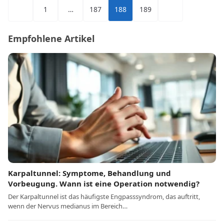
Seitennummerierung
1
…
187
188
189
der
Beiträge
Empfohlene Artikel
Karpaltunnel: Symptome, Behandlung und
Vorbeugung. Wann ist eine Operation notwendig?
Der Karpaltunnel ist das häufigste Engpasssyndrom, das auftritt,
wenn der Nervus medianus im Bereich…