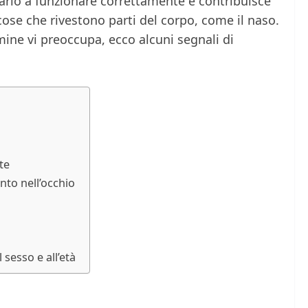
tario a funzionare correttamente e contribuisce
cose che rivestono parti del corpo, come il naso.
amine vi preoccupa, ecco alcuni segnali di
te
to nell’occhio
 sesso e all’età