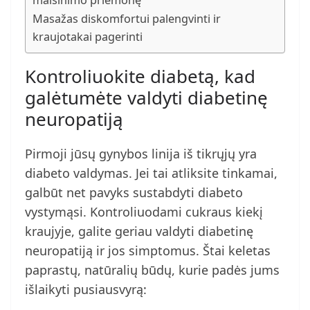
malšinimo priemonę
Masažas diskomfortui palengvinti ir
kraujotakai pagerinti
Kontroliuokite diabetą, kad
galėtumėte valdyti diabetinę
neuropatiją
Pirmoji jūsų gynybos linija iš tikrųjų yra
diabeto valdymas. Jei tai atliksite tinkamai,
galbūt net pavyks sustabdyti diabeto
vystymąsi. Kontroliuodami cukraus kiekį
kraujyje, galite geriau valdyti diabetinę
neuropatiją ir jos simptomus. Štai keletas
paprastų, natūralių būdų, kurie padės jums
išlaikyti pusiausvyrą: