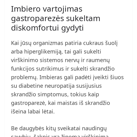
Imbiero vartojimas
gastroparezės sukeltam
diskomfortui gydyti
Kai jūsų organizmas patiria cukraus šuolį
arba hiperglikemiją, tai gali sukelti
virškinimo sistemos nervų ir raumenų
funkcijos sutrikimus ir sukelti skrandžio
problemų. Imbieras gali padėti įveikti šiuos
su diabetine neuropatija susijusius
skrandžio simptomus, tokius kaip
gastroparezė, kai maistas iš skrandžio
išeina labai lėtai.
Be daugybės kitų sveikatai naudingų
savybių, šaknis yra žinoma virškinimą