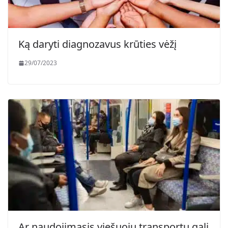
Ką daryti diagnozavus krūties vėžį
29/07/2023
Ar naudojimasis viešuoju transportu gali