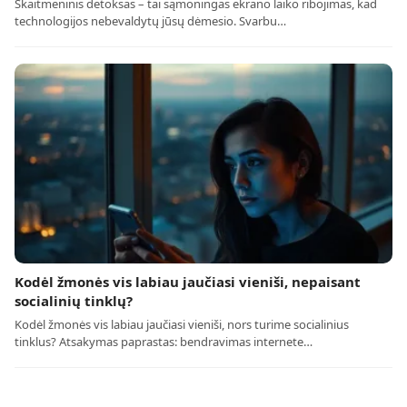
Skaitmeninis detoksas – tai sąmoningas ekrano laiko ribojimas, kad
technologijos nebevaldytų jūsų dėmesio. Svarbu…
Kodėl žmonės vis labiau jaučiasi vieniši, nepaisant
socialinių tinklų?
Kodėl žmonės vis labiau jaučiasi vieniši, nors turime socialinius
tinklus? Atsakymas paprastas: bendravimas internete…