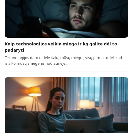
Kaip technologijos veikia miegą ir ką galite dėl to
padaryti
Technologijos daro didelę įtaką mūsų miegui, visų pirma todėl, kad
išlaiko mūsų smegenis nuolatinėje…