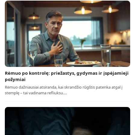
Rėmuo po kontrolę: priežastys, gydymas ir įspėjamieji
požymiai
Rėmuo dažniausiai atsiranda, kai skrandžio rūgštis patenka atgal į
stemplę – tai vadinama refliuksu.…