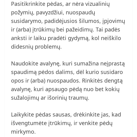
Pasitikrinkite pėdas, ar nėra vizualinių
požymių, pavyzdžiui, nuospaudų
susidarymo, padidėjusios šilumos, įpjovimų
ir (arba) įtrūkimų bei pažeidimų. Tai padės
anksti ir laiku pradėti gydymą, kol neiškilo
didesnių problemų.
Naudokite avalynę, kuri sumažina neįprastą
spaudimą pėdos dalims, dėl kurio susidaro
opos ir (arba) nuospaudos. Rinkitės dengtą
avalynę, kuri apsaugo pėdą nuo bet kokių
sužalojimų ar išorinių traumų.
Laikykite pėdas sausas, drėkinkite jas, kad
išvengtumėte įtrūkimų, ir venkite pėdų
mirkymo.