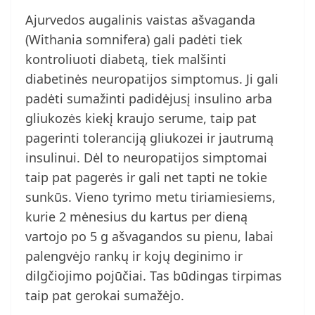
Ajurvedos augalinis vaistas ašvaganda
(Withania somnifera) gali padėti tiek
kontroliuoti diabetą, tiek malšinti
diabetinės neuropatijos simptomus. Ji gali
padėti sumažinti padidėjusį insulino arba
gliukozės kiekį kraujo serume, taip pat
pagerinti toleranciją gliukozei ir jautrumą
insulinui. Dėl to neuropatijos simptomai
taip pat pagerės ir gali net tapti ne tokie
sunkūs. Vieno tyrimo metu tiriamiesiems,
kurie 2 mėnesius du kartus per dieną
vartojo po 5 g ašvagandos su pienu, labai
palengvėjo rankų ir kojų deginimo ir
dilgčiojimo pojūčiai. Tas būdingas tirpimas
taip pat gerokai sumažėjo.