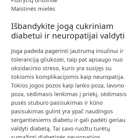
Pusryčių dribsniai
Maistinės mielės
Išbandykite jogą cukriniam
diabetui ir neuropatijai valdyti
Joga padeda pagerinti jautrumą insulinui ir
toleranciją gliukozei, taip pat apsaugo nuo
oksidacinio streso, kuris yra susijęs su
tokiomis komplikacijomis kaip neuropatija.
Tokios jogos pozos kaip lanko poza, lavono
poza, sėdimasis lenkimas į priekį, sėdimasis
pusės stuburo pasisukimas ir kūno
pasisukimas gulint yra ypač naudingos
sergantiesiems diabetu ir gali padėti geriau
valdyti diabetą. Tai savo ruožtu turėtų
sumažinti diabetinės neuropatijos