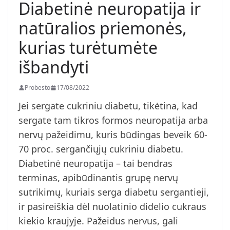
Diabetinė neuropatija ir
natūralios priemonės,
kurias turėtumėte
išbandyti
Probesto
17/08/2022
Jei sergate cukriniu diabetu, tikėtina, kad
sergate tam tikros formos neuropatija arba
nervų pažeidimu, kuris būdingas beveik 60-
70 proc. sergančiųjų cukriniu diabetu.
Diabetinė neuropatija – tai bendras
terminas, apibūdinantis grupę nervų
sutrikimų, kuriais serga diabetu sergantieji,
ir pasireiškia dėl nuolatinio didelio cukraus
kiekio kraujyje. Pažeidus nervus, gali