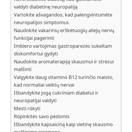
valdyti diabetinę neuropatiją
Vartokite ašvagandos, kad palengvintumėte
neuropatijos simptomus
Naudokite vakarinių erškėtuogių aliejų nervų
funkcijai pagerinti
Imbiero vartojimas gastroparezės sukeltam
diskomfortui gydyti
Naudokite aromaterapiją skausmui ir stresui
malšinti
Valgykite daug vitamino B12 turinčio maisto,
kad normaliai veiktų nervai
Išbandykite jogą cukriniam diabetui ir
neuropatijai valdyti
Mesti rūkyti
Rūpinkitės savo pėdomis
Išbandykite kapsaiciną kaip vietinę skausmo