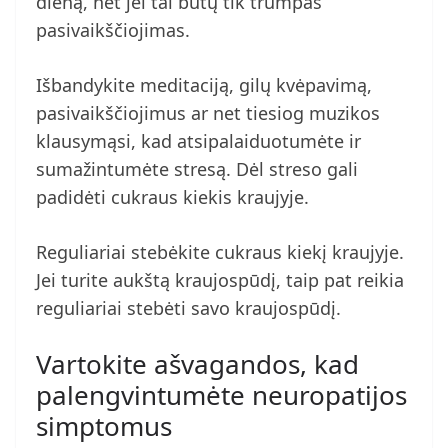
dieną, net jei tai būtų tik trumpas
pasivaikščiojimas.
Išbandykite meditaciją, gilų kvėpavimą,
pasivaikščiojimus ar net tiesiog muzikos
klausymąsi, kad atsipalaiduotumėte ir
sumažintumėte stresą. Dėl streso gali
padidėti cukraus kiekis kraujyje.
Reguliariai stebėkite cukraus kiekį kraujyje.
Jei turite aukštą kraujospūdį, taip pat reikia
reguliariai stebėti savo kraujospūdį.
Vartokite ašvagandos, kad
palengvintumėte neuropatijos
simptomus