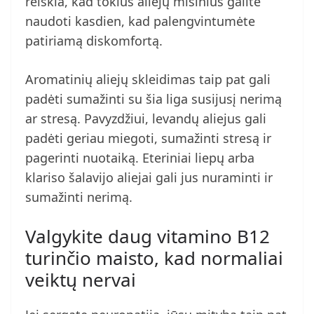
reiškia, kad tokius aliejų mišinius galite
naudoti kasdien, kad palengvintumėte
patiriamą diskomfortą.
Aromatinių aliejų skleidimas taip pat gali
padėti sumažinti su šia liga susijusį nerimą
ar stresą. Pavyzdžiui, levandų aliejus gali
padėti geriau miegoti, sumažinti stresą ir
pagerinti nuotaiką. Eteriniai liepų arba
klariso šalavijo aliejai gali jus nuraminti ir
sumažinti nerimą.
Valgykite daug vitamino B12
turinčio maisto, kad normaliai
veiktų nervai