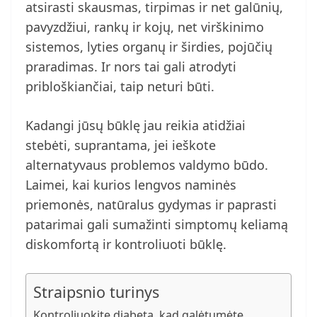
atsirasti skausmas, tirpimas ir net galūnių,
pavyzdžiui, rankų ir kojų, net virškinimo
sistemos, lyties organų ir širdies, pojūčių
praradimas. Ir nors tai gali atrodyti
pribloškiančiai, taip neturi būti.
Kadangi jūsų būklę jau reikia atidžiai
stebėti, suprantama, jei ieškote
alternatyvaus problemos valdymo būdo.
Laimei, kai kurios lengvos naminės
priemonės, natūralus gydymas ir paprasti
patarimai gali sumažinti simptomų keliamą
diskomfortą ir kontroliuoti būklę.
Straipsnio turinys
Kontroliuokite diabetą, kad galėtumėte