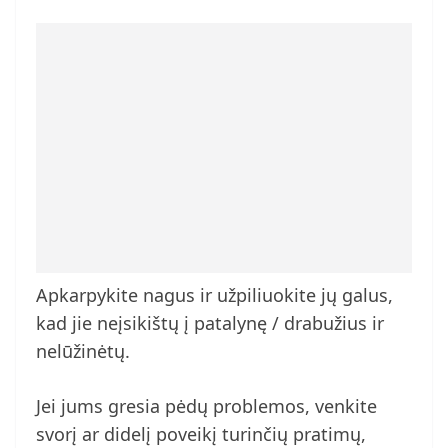
Apkarpykite nagus ir užpiliuokite jų galus,
kad jie neįsikištų į patalynę / drabužius ir
nelūžinėtų.
Jei jums gresia pėdų problemos, venkite
svorį ar didelį poveikį turinčių pratimų,