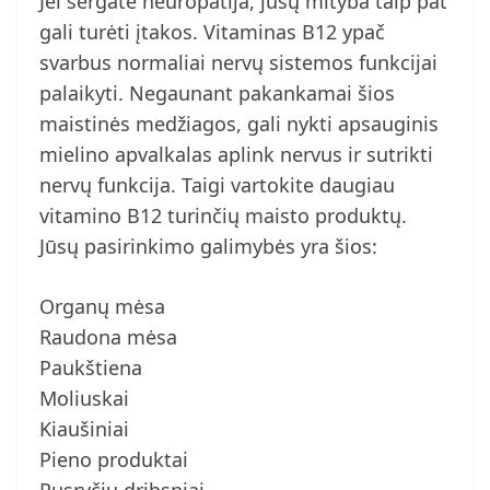
Jei sergate neuropatija, jūsų mityba taip pat
gali turėti įtakos. Vitaminas B12 ypač
svarbus normaliai nervų sistemos funkcijai
palaikyti. Negaunant pakankamai šios
maistinės medžiagos, gali nykti apsauginis
mielino apvalkalas aplink nervus ir sutrikti
nervų funkcija. Taigi vartokite daugiau
vitamino B12 turinčių maisto produktų.
Jūsų pasirinkimo galimybės yra šios:
Organų mėsa
Raudona mėsa
Paukštiena
Moliuskai
Kiaušiniai
Pieno produktai